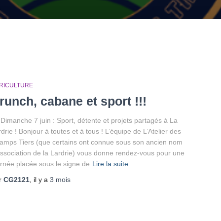
RICULTURE
runch, cabane et sport !!!
Dimanche 7 juin : Sport, détente et projets partagés à La
drie ! Bonjour à toutes et à tous ! L’équipe de L’Atelier des
amps Tiers (que certains ont connue sous son ancien nom
association de la Lardrie) vous donne rendez-vous pour une
urnée placée sous le signe de
Lire la suite…
r
CG2121
, il y a
3 mois