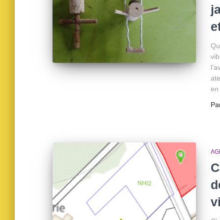
j
e
Que
vib
l’a
at
en
Pa
AG
C
d
v