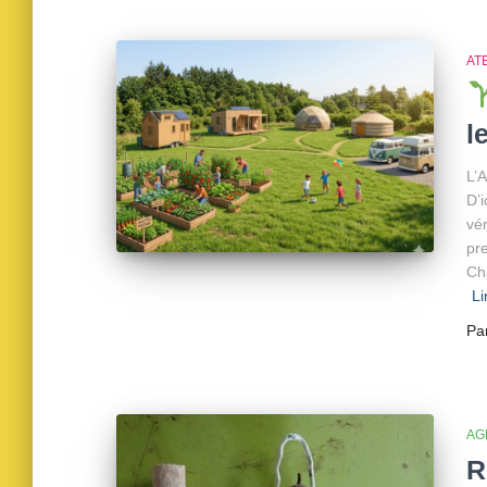
AT
l
L’A
D’
vé
pr
Ch
Li
Pa
AG
R