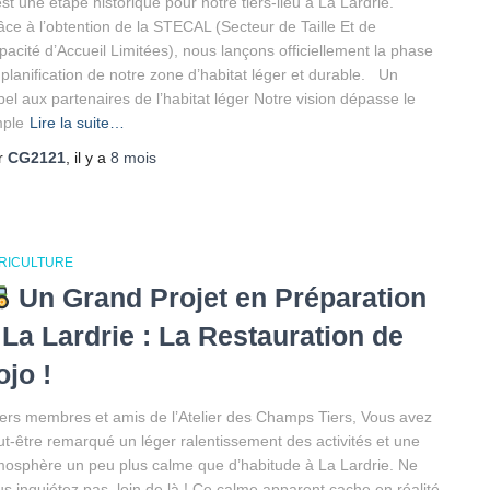
st une étape historique pour notre tiers-lieu à La Lardrie.
âce à l’obtention de la STECAL (Secteur de Taille Et de
pacité d’Accueil Limitées), nous lançons officiellement la phase
 planification de notre zone d’habitat léger et durable. Un
el aux partenaires de l’habitat léger Notre vision dépasse le
mple
Lire la suite…
r
CG2121
, il y a
8 mois
RICULTURE
Un Grand Projet en Préparation
 La Lardrie : La Restauration de
ojo !
ers membres et amis de l’Atelier des Champs Tiers, Vous avez
ut-être remarqué un léger ralentissement des activités et une
mosphère un peu plus calme que d’habitude à La Lardrie. Ne
us inquiétez pas, loin de là ! Ce calme apparent cache en réalité