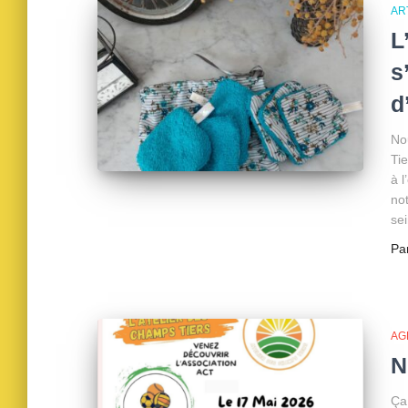
AR
L
s
d
No
Tie
à 
not
se
Pa
AG
N
Ça