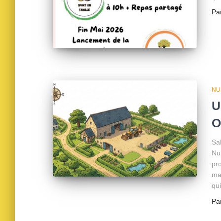
Pa
NU
U
O
Sa
Num
pro
ma
qu
Pa