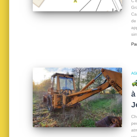
C’e
Gr
Ca
de
app
si
Pa
AG
à
J
Ch
pe
at
vo