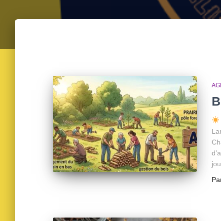
AG
B
Lar
Ch
d’
jo
Pa