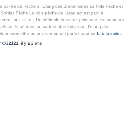
e Soirée de Pêche à l’Étang des Bretonnières Le Pôle Pêche et
 Sorties Pêche Le pôle pêche de l’asso act est parti à
ntreuil-sur-le-Loir. Un véritable havre de paix pour les amateurs
pêche. Situé dans un cadre naturel idyllique, l’étang des
etonnières offre un environnement parfait pour se
Lire la suite…
r
CG2121
, il y a
2 ans