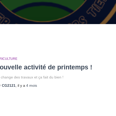
RICULTURE
ouvelle activité de printemps !
 change des travaux et ça fait du bien !
r
CG2121
, il y a
4 mois