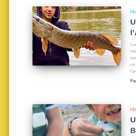
PÊ
U
l
Lo
re
res
un
l’
Pa
PÊ
U
B