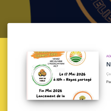
AG
N
Ça
Pa