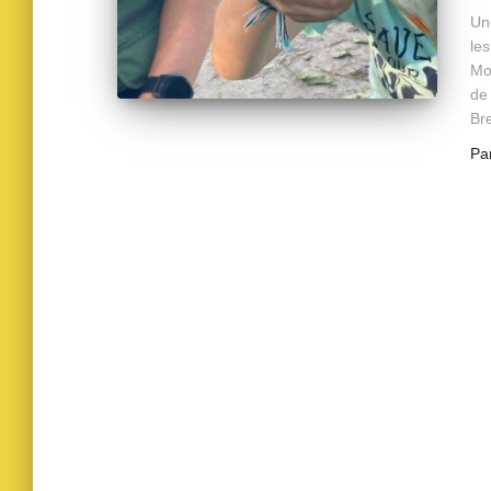
Un
les
Mo
de 
Br
Pa