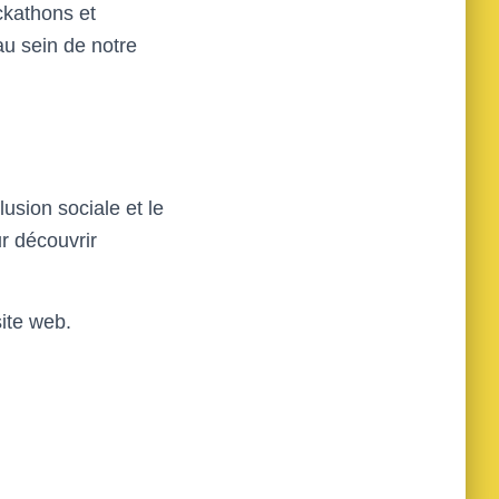
ckathons et
au sein de notre
usion sociale et le
r découvrir
site web.