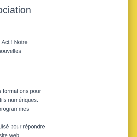
ciation
 Act ! Notre
nouvelles
s formations pour
tils numériques.
s programmes
lisé pour répondre
site web,