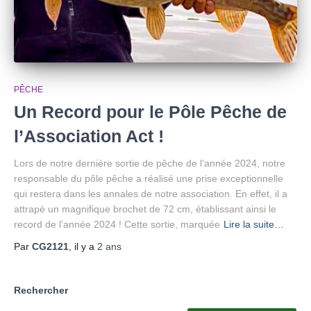
PÊCHE
Un Record pour le Pôle Pêche de
l’Association Act !
Lors de notre dernière sortie de pêche de l’année 2024, notre
responsable du pôle pêche a réalisé une prise exceptionnelle
qui restera dans les annales de notre association. En effet, il a
attrapé un magnifique brochet de 72 cm, établissant ainsi le
record de l’année 2024 ! Cette sortie, marquée
Lire la suite…
Par
CG2121
, il y a
2 ans
Rechercher