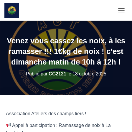
D
É
P
L
I
Venez vous cassez les noix, à les
E
R
ramasser !!! 1€kg de noix ! c’est
L
dimanche matin de 10h à 12h !
A
N
A
Publié par
CG2121
le
18 octobre 2025
V
I
G
A
T
I
O
Association Ateliers des champs tiers !
N
Appel à participation : Ramassage de noix à La