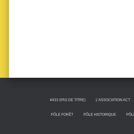
#433 (PAS DE TITRE)
L’ASSOCIATION ACT
PÔLE FORÊT
PÔLE HISTORIQUE
PÔL