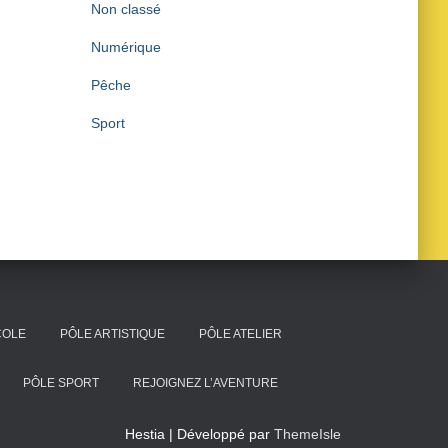
Non classé
Numérique
Pêche
Sport
COLE
PÔLE ARTISTIQUE
PÔLE ATELIER
PÔLE SPORT
REJOIGNEZ L’AVENTURE
Hestia | Développé par
ThemeIsle