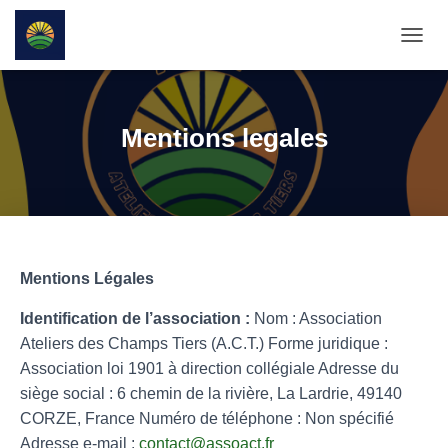
D
É
P
L
I
Mentions legales
E
R
L
A
N
A
V
Mentions Légales
I
G
A
Identification de l’association :
Nom : Association
T
Ateliers des Champs Tiers (A.C.T.) Forme juridique :
I
Association loi 1901 à direction collégiale Adresse du
O
siège social : 6 chemin de la rivière, La Lardrie, 49140
N
CORZE, France Numéro de téléphone : Non spécifié
Adresse e-mail :
contact@assoact.fr